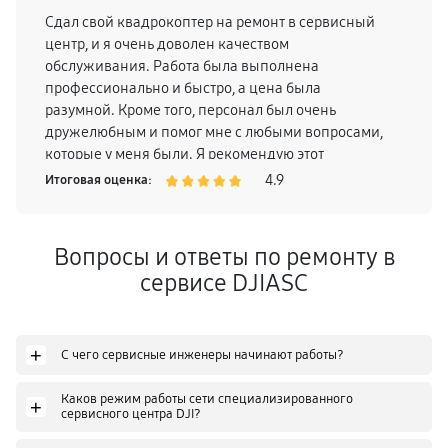
Сдал свой квадрокоптер на ремонт в сервисный
центр, и я очень доволен качеством
обслуживания. Работа была выполнена
профессионально и быстро, а цена была
разумной. Кроме того, персонал был очень
дружелюбным и помог мне с любыми вопросами,
которые у меня были. Я рекомендую этот
сервисный центр всем, кто ищет надежное место
4.9
Итоговая оценка:
для ремонта своих квадрокоптеров.
Вопросы и ответы по ремонту в
сервисе DJIASC
+
С чего сервисные инженеры начинают работы?
Каков режим работы сети специализированного
+
сервисного центра DJI?